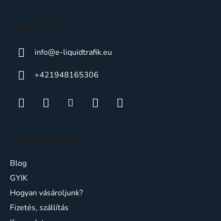
é
c
Kapcsolat
info
@
e-liquidtrafik.eu
+421948165306
Ügyfélszolgálat
Blog
GYIK
Hogyan vásároljunk?
Fizetés, szállítás