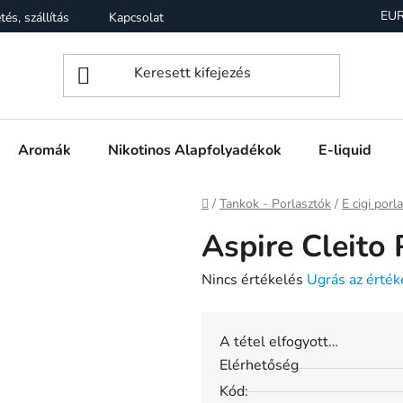
EU
tés, szállítás
Kapcsolat
Garancia
Üzleti feltételek (Á
Aromák
Nikotinos Alapfolyadékok
E-liquid
Kezdőlap
/
Tankok - Porlasztók
/
E cigi porl
Aspire Cleito
A
Nincs értékelés
Ugrás az érték
termék
átlagos
A tétel elfogyott…
értékelése
Elérhetőség
5-
Kód:
ből