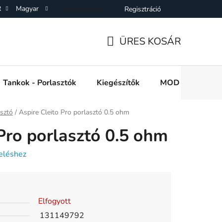
R
Magyar
Bejelentkezés
Regisztráció
SZF)
Adatkezelési Tájékoztató
Elállás a Vásárlástol
On
ÜRES KOSÁR
KOSÁR
Tankok - Porlasztók
Kiegészítők
MOD e cigi akkuk
asztó
/
Aspire Cleito Pro porlasztó 0.5 ohm
 Pro porlasztó 0.5 ohm
eléshez
Elfogyott
131149792