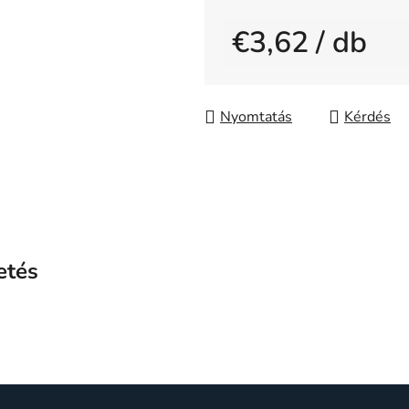
0,0
€3,62
/ db
csillag.
Egységár:
Nyomtatás
Kérdés
etés