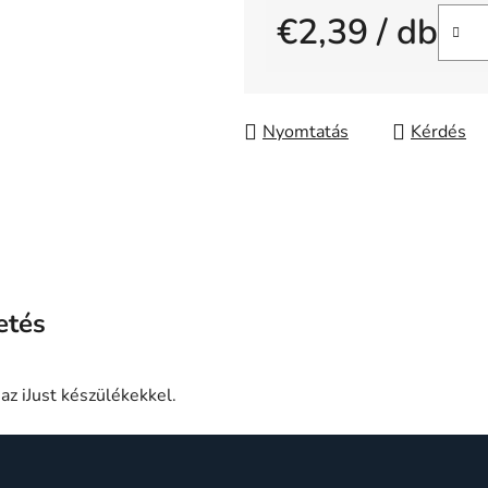
€2,39
/ db
0,0
csillag.
Egységár:
Nyomtatás
Kérdés
etés
az iJust készülékekkel.