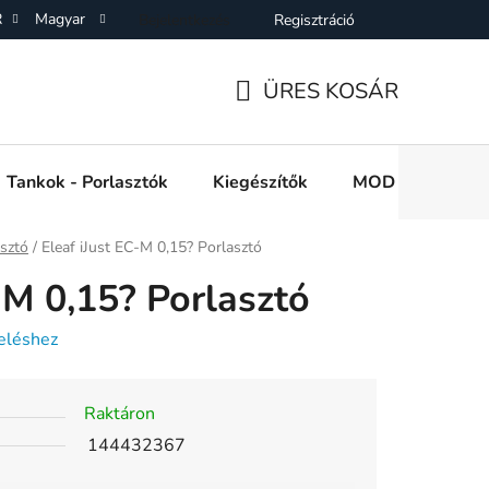
R
Magyar
Bejelentkezés
Regisztráció
SZF)
Adatkezelési Tájékoztató
Elállás a Vásárlástol
On
ÜRES KOSÁR
KOSÁR
Tankok - Porlasztók
Kiegészítők
MOD e cigi akkuk
asztó
/
Eleaf iJust EC-M 0,15? Porlasztó
-M 0,15? Porlasztó
eléshez
Raktáron
144432367