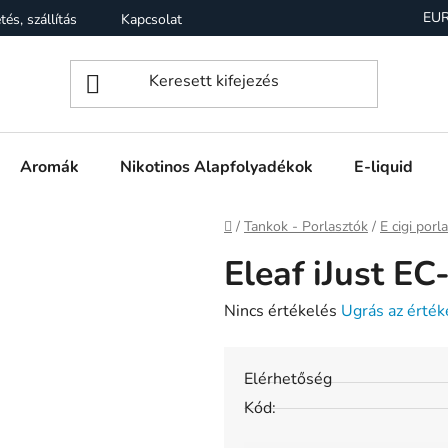
EU
tés, szállítás
Kapcsolat
Garancia
Üzleti feltételek (Á
Aromák
Nikotinos Alapfolyadékok
E-liquid
Kezdőlap
/
Tankok - Porlasztók
/
E cigi porl
Eleaf iJust EC
A
Nincs értékelés
Ugrás az érték
termék
átlagos
Elérhetőség
értékelése
Kód:
5-
ből