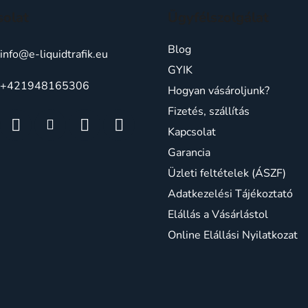
solat
Ügyfélszolgálat
Blog
info
@
e-liquidtrafik.eu
GYIK
+421948165306
Hogyan vásároljunk?
Fizetés, szállítás
Kapcsolat
Garancia
Üzleti feltételek (ÁSZF)
Adatkezelési Tájékoztató
Elállás a Vásárlástol
Online Elállási Nyilatkozat