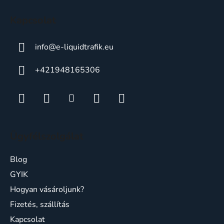
c
Kapcsolat
info
@
e-liquidtrafik.eu
+421948165306
Ügyfélszolgálat
Blog
GYIK
Hogyan vásároljunk?
Fizetés, szállítás
Kapcsolat