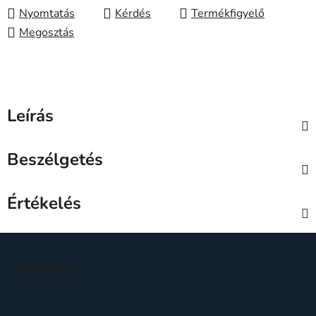
Nyomtatás
Kérdés
Megosztás
Leírás
Beszélgetés
Értékelés
L
á
Facebook
b
l
é