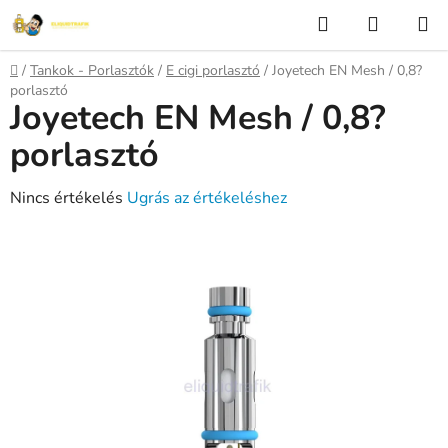
Ugrás
Keresés
KOSÁR
a
fő
Kezdőlap
/
Tankok - Porlasztók
/
E cigi porlasztó
/
Joyetech EN Mesh / 0,8?
tartalomhoz
porlasztó
Joyetech EN Mesh / 0,8?
porlasztó
A
Nincs értékelés
Ugrás az értékeléshez
termék
átlagos
értékelése
5-
ből
0,0
csillag.