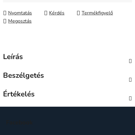
Nyomtatás
Kérdés
Megosztás
Leírás
Beszélgetés
Értékelés
L
á
Facebook
b
l