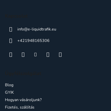
é
c
Kapcsolat
info
@
e-liquidtrafik.eu
+421948165306
Ügyfélszolgálat
Blog
GYIK
Hogyan vásároljunk?
Fizetés, szállítás