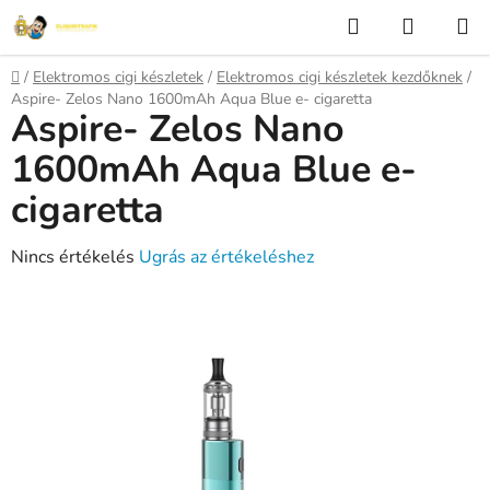
Ugrás
Keresés
KOSÁR
a
fő
Kezdőlap
/
Elektromos cigi készletek
/
Elektromos cigi készletek kezdőknek
/
tartalomhoz
Aspire- Zelos Nano 1600mAh Aqua Blue e- cigaretta
Aspire- Zelos Nano
1600mAh Aqua Blue e-
cigaretta
A
Nincs értékelés
Ugrás az értékeléshez
termék
átlagos
értékelése
5-
ből
0,0
csillag.