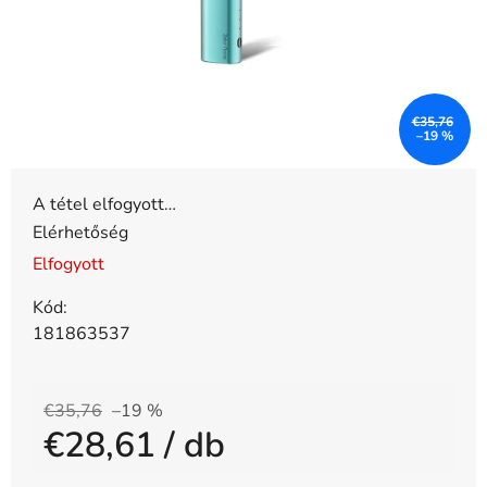
€35,76
–19 %
A tétel elfogyott…
Elérhetőség
Elfogyott
Kód:
181863537
€35,76
–19 %
€28,61
/ db
Egységár: