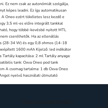
eni. Ez nem csak az autonómiát szolgálja,
yt képes leadni. Ez így automatikusan
. A Oneo ezért tökéletes lesz kezdő e
egy 3,5 ml-es előre integrált tankkal
ítható, hogy többé-kevésbé nyitott MTL
 nem cserélhetők. Ha az ellenállás
hmos (28-34 W) és egy 0,8 ohmos (14-18
épített 1600 mAh Kijelző: led indikátor
artály kapacitása: 2 ml Tartály anyaga:
atibilis tank: Oxva Oneo pod tank
delem A csomag tartalma: 1 db Oxva Oneo
ngol nyelvű használati útmutató
Feliratkozás hírlevélre