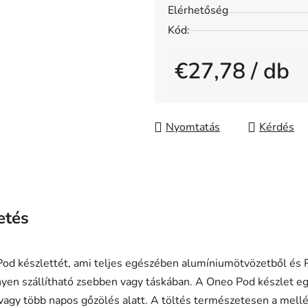
értékelése
Elérhetőség
5-
Kód:
ből
0,0
€27,78
/ db
csillag.
Egységár:
Nyomtatás
Kérdés
etés
Pod készlettét, ami teljes egészében alumíniumötvözetből és 
nyen szállítható zsebben vagy táskában. A Oneo Pod készlet 
vagy több napos gőzölés alatt. A töltés természetesen a mellé