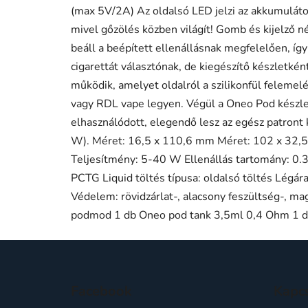
(max 5V/2A) Az oldalsó LED jelzi az akkumulátor 
mivel gőzölés közben világít! Gomb és kijelző 
beáll a beépített ellenállásnak megfelelően, íg
cigarettát választónak, de kiegészítő készletkén
működik, amelyet oldalról a szilikonfül felemel
vagy RDL vape legyen. Végül a Oneo Pod készlet
elhasználódott, elegendő lesz az egész patront
W). Méret: 16,5 x 110,6 mm Méret: 102 x 32,5 
Teljesítmény: 5-40 W Ellenállás tartomány: 0.
PCTG Liquid töltés típusa: oldalsó töltés Légá
Védelem: rövidzárlat-, alacsony feszültség-, ma
podmod 1 db Oneo pod tank 3,5ml 0,4 Ohm 1 db
L
á
Facebook
Kapc
b