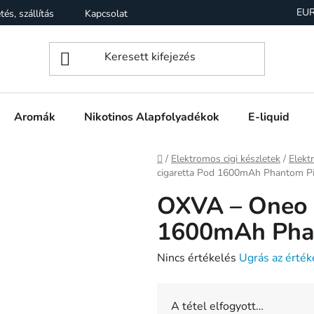
EU
tés, szállítás
Kapcsolat
Garancia
Üzleti feltételek (Á
Aromák
Nikotinos Alapfolyadékok
E-liquid
Kezdőlap
/
Elektromos cigi készletek
/
Elekt
cigaretta Pod 1600mAh Phantom P
OXVA – Oneo e
1600mAh Pha
A
Nincs értékelés
Ugrás az érték
termék
átlagos
A tétel elfogyott…