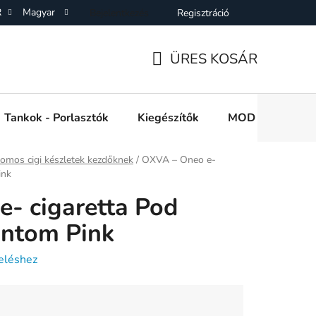
R
Magyar
Bejelentkezés
Regisztráció
SZF)
Adatkezelési Tájékoztató
Elállás a Vásárlástol
On
ÜRES KOSÁR
KOSÁR
Tankok - Porlasztók
Kiegészítők
MOD e cigi akkuk
romos cigi készletek kezdőknek
/
OXVA – Oneo e-
ink
- cigaretta Pod
ntom Pink
eléshez