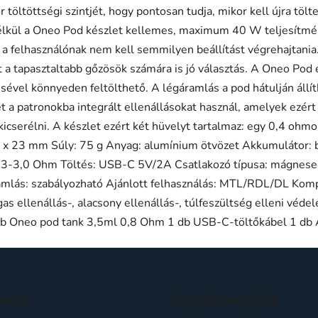
töltöttségi szintjét, hogy pontosan tudja, mikor kell újra tölt
nélkül a Oneo Pod készlet kellemes, maximum 40 W teljesítmén
y a felhasználónak nem kell semmilyen beállítást végrehajtania
t a tapasztaltabb gőzösök számára is jó választás. A Oneo Pod 
ésével könnyeden feltölthető. A légáramlás a pod hátulján áll
 a patronokba integrált ellenállásokat használ, amelyek ezért
 kicserélni. A készlet ezért két hüvelyt tartalmaz: egy 0,4 o
x 23 mm Súly: 75 g Anyag: alumínium ötvözet Akkumulátor: be
33-3,0 Ohm Töltés: USB-C 5V/2A Csatlakozó típusa: mágneses T
ramlás: szabályozható Ajánlott felhasználás: MTL/RDL/DL Komp
gas ellenállás-, alacsony ellenállás-, túlfeszültség elleni vé
 Oneo pod tank 3,5ml 0,8 Ohm 1 db USB-C-töltőkábel 1 db A
solat
Ügyfélszolgálat