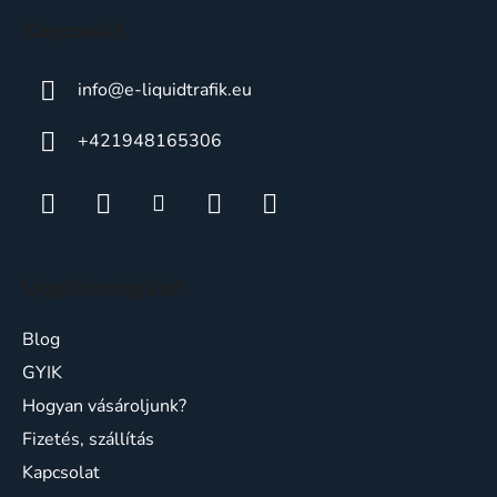
c
Kapcsolat
info
@
e-liquidtrafik.eu
+421948165306
Ügyfélszolgálat
Blog
GYIK
Hogyan vásároljunk?
Fizetés, szállítás
Kapcsolat