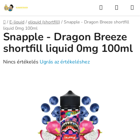
Ugrás
Keresés
KOSÁR
a
fő
Kezdőlap
/
E-liquid
/
eliquid (shortfill)
/
Snapple - Dragon Breeze shortfill
tartalomhoz
liquid 0mg 100ml
Snapple - Dragon Breeze
shortfill liquid 0mg 100ml
A
Nincs értékelés
Ugrás az értékeléshez
termék
átlagos
értékelése
5-
ből
0,0
csillag.