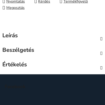
Nyomtatás
Kérdés
Megosztás
Leírás
Beszélgetés
Értékelés
L
á
Facebook
b
l
é