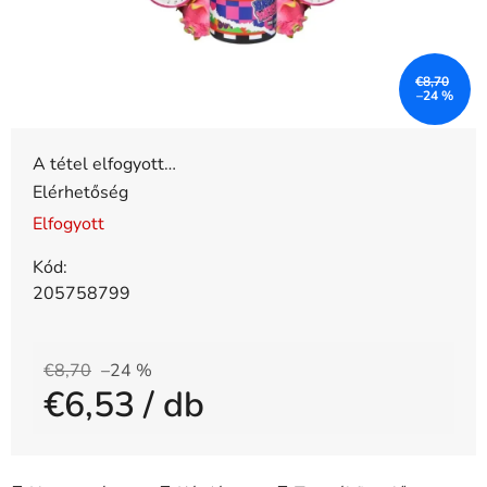
€8,70
–24 %
A tétel elfogyott…
Elérhetőség
Elfogyott
Kód:
205758799
€8,70
–24 %
€6,53
/ db
Egységár: