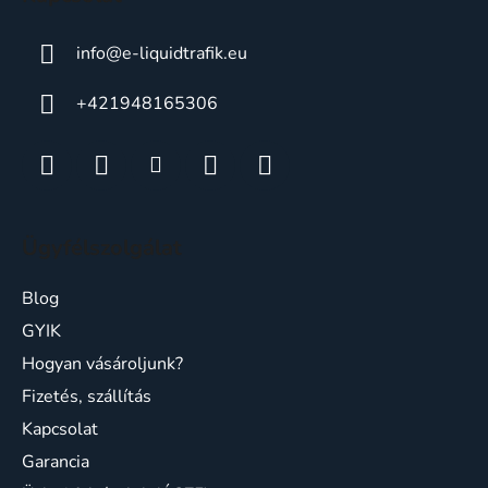
info
@
e-liquidtrafik.eu
+421948165306
Ügyfélszolgálat
Blog
GYIK
Hogyan vásároljunk?
Fizetés, szállítás
Kapcsolat
Garancia