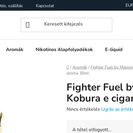
EU
tés, szállítás
Kapcsolat
Garancia
Üzleti feltételek (Á
Aromák
Nikotinos Alapfolyadékok
E-liquid
Kezdőlap
/
Aromák
/
Fighter Fuel by Maison
aroma 30ml
Fighter Fuel b
Kobura e ciga
A
Nincs értékelés
Ugrás az érték
termék
átlagos
A tétel elfogyott…