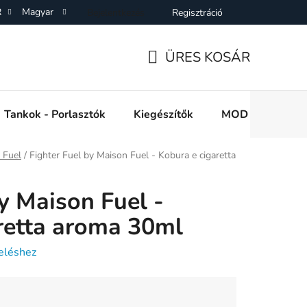
R
Magyar
Bejelentkezés
Regisztráció
SZF)
Adatkezelési Tájékoztató
Elállás a Vásárlástol
On
ÜRES KOSÁR
KOSÁR
Tankok - Porlasztók
Kiegészítők
MOD e cigi akkuk
 Fuel
/
Fighter Fuel by Maison Fuel - Kobura e cigaretta
y Maison Fuel -
retta aroma 30ml
eléshez