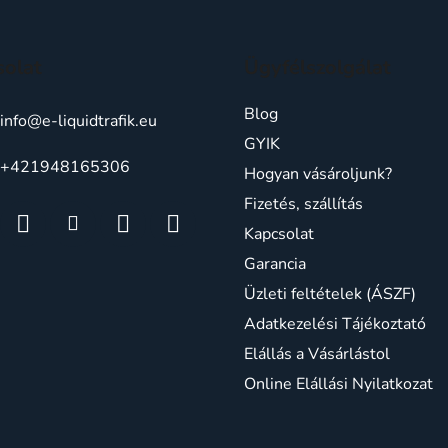
solat
Ügyfélszolgálat
Blog
info
@
e-liquidtrafik.eu
GYIK
+421948165306
Hogyan vásároljunk?
Fizetés, szállítás
Kapcsolat
Garancia
Üzleti feltételek (ÁSZF)
Adatkezelési Tájékoztató
Elállás a Vásárlástol
Online Elállási Nyilatkozat