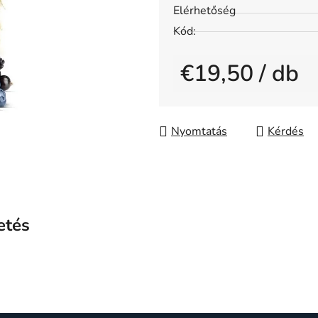
értékelése
Elérhetőség
5-
Kód:
ből
0,0
€19,50
/ db
csillag.
Egységár:
Nyomtatás
Kérdés
etés