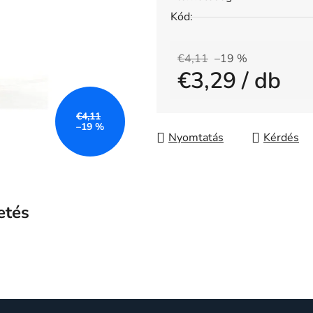
5-
Kód:
ből
0,0
€4,11
–19 %
csillag.
€3,29
/ db
Egységár:
€4,11
–19 %
Nyomtatás
Kérdés
etés