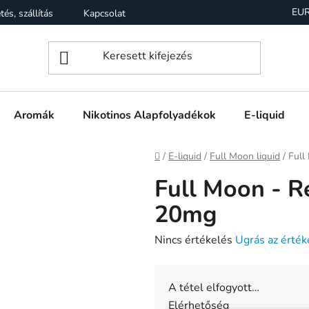
EU
tés, szállítás
Kapcsolat
Garancia
Üzleti feltételek (Á
Aromák
Nikotinos Alapfolyadékok
E-liquid
Kezdőlap
/
E-liquid
/
Full Moon liquid
/
Full
Full Moon - R
20mg
A
Nincs értékelés
Ugrás az érték
termék
átlagos
A tétel elfogyott…
értékelése
Elérhetőség