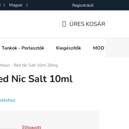
R
Magyar
Bejelentkezés
Regisztráció
SZF)
Adatkezelési Tájékoztató
Elállás a Vásárlástol
On
ÜRES KOSÁR
KOSÁR
Tankok - Porlasztók
Kiegészítők
MOD e cigi akkuk
 Moon - Red Nic Salt 10ml 20mg
ed Nic Salt 10ml
eléshez
Elfogyott