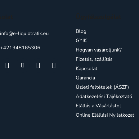
solat
Ügyfélszolgálat
Blog
info
@
e-liquidtrafik.eu
GYIK
+421948165306
Hogyan vásároljunk?
Fizetés, szállítás
Kapcsolat
Garancia
Üzleti feltételek (ÁSZF)
Adatkezelési Tájékoztató
Elállás a Vásárlástol
Online Elállási Nyilatkozat