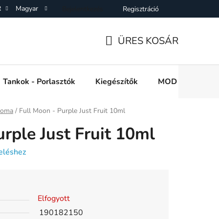
R
Magyar
Bejelentkezés
Regisztráció
SZF)
Adatkezelési Tájékoztató
Elállás a Vásárlástol
On
ÜRES KOSÁR
KOSÁR
Tankok - Porlasztók
Kiegészítők
MOD e cigi akkuk
roma
/
Full Moon - Purple Just Fruit 10ml
rple Just Fruit 10ml
eléshez
Elfogyott
190182150