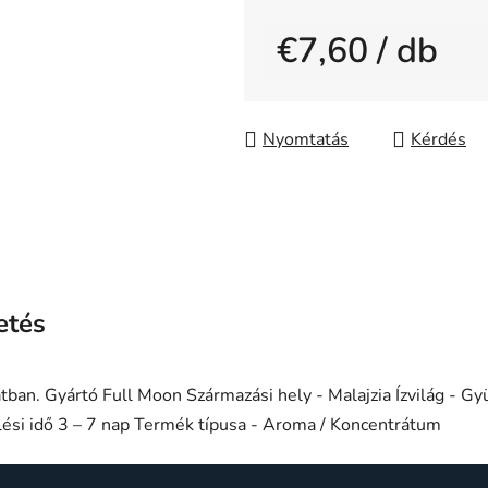
0,0
€7,60
/ db
csillag.
Egységár:
Nyomtatás
Kérdés
etés
tban. Gyártó Full Moon Származási hely - Malajzia Ízvilág - 
elési idő 3 – 7 nap Termék típusa - Aroma / Koncentrátum