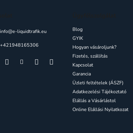
solat
Ügyfélszolgálat
Blog
info
@
e-liquidtrafik.eu
GYIK
+421948165306
Hogyan vásároljunk?
Fizetés, szállítás
Kapcsolat
Garancia
Üzleti feltételek (ÁSZF)
Adatkezelési Tájékoztató
Elállás a Vásárlástol
Online Elállási Nyilatkozat