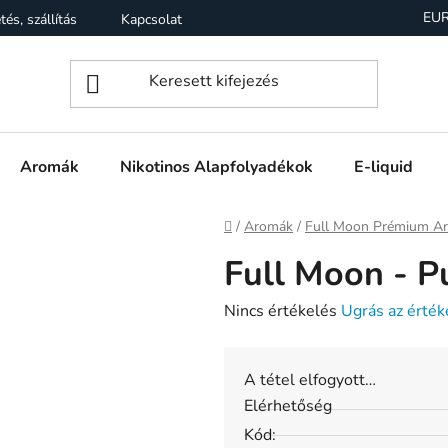
EU
tés, szállítás
Kapcsolat
Garancia
Üzleti feltételek (Á
Aromák
Nikotinos Alapfolyadékok
E-liquid
Kezdőlap
/
Aromák
/
Full Moon Prémium A
Full Moon - Pu
A
Nincs értékelés
Ugrás az érték
termék
átlagos
A tétel elfogyott…
értékelése
Elérhetőség
5-
Kód:
ből