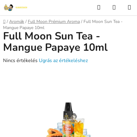
Ugrás
Keresés
KOSÁR
a
fő
Kezdőlap
/
Aromák
/
Full Moon Prémium Aroma
/
Full Moon Sun Tea -
tartalomhoz
Mangue Papaye 10ml
Full Moon Sun Tea -
Mangue Papaye 10ml
A
Nincs értékelés
Ugrás az értékeléshez
termék
átlagos
értékelése
5-
ből
0,0
csillag.