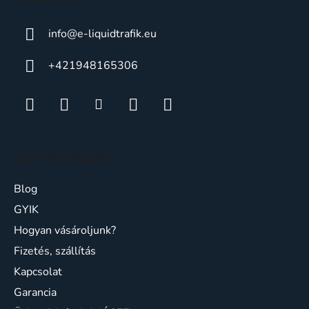
info
@
e-liquidtrafik.eu
+421948165306
Ügyfélszolgálat
Blog
GYIK
Hogyan vásároljunk?
Fizetés, szállítás
Kapcsolat
Garancia