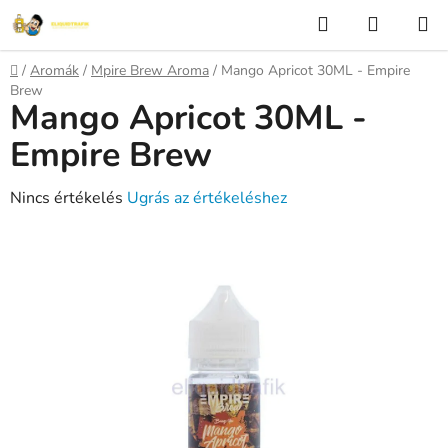
Ugrás
Keresés
KOSÁR
a
fő
Kezdőlap
/
Aromák
/
Mpire Brew Aroma
/
Mango Apricot 30ML - Empire
tartalomhoz
Brew
Mango Apricot 30ML -
Empire Brew
A
Nincs értékelés
Ugrás az értékeléshez
termék
átlagos
értékelése
5-
ből
0,0
csillag.