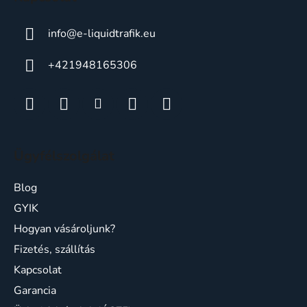
info
@
e-liquidtrafik.eu
+421948165306
Ügyfélszolgálat
Blog
GYIK
Hogyan vásároljunk?
Fizetés, szállítás
Kapcsolat
Garancia