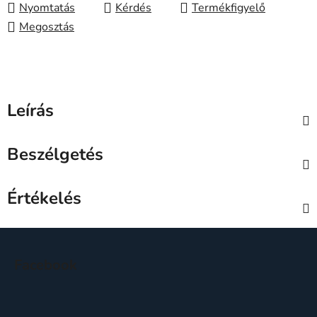
Nyomtatás
Kérdés
Megosztás
Leírás
Beszélgetés
Értékelés
L
á
Facebook
b
l
é