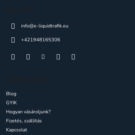
c
Kapcsolat
info
@
e-liquidtrafik.eu
+421948165306
Ügyfélszolgálat
Blog
GYIK
Hogyan vásároljunk?
Fizetés, szállítás
Kapcsolat