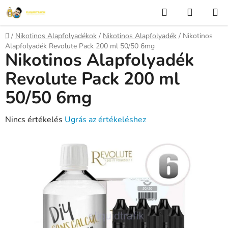
Ugrás
Keresés
KOSÁR
a
fő
Kezdőlap
/
Nikotinos Alapfolyadékok
/
Nikotinos Alapfolyadék
/
Nikotinos
tartalomhoz
Alapfolyadék Revolute Pack 200 ml 50/50 6mg
Nikotinos Alapfolyadék
Revolute Pack 200 ml
50/50 6mg
A
Nincs értékelés
Ugrás az értékeléshez
termék
átlagos
értékelése
5-
ből
0,0
csillag.