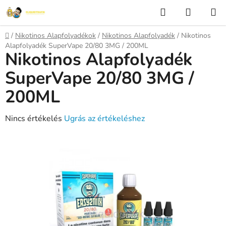
Ugrás
Keresés
KOSÁR
a
fő
Kezdőlap
/
Nikotinos Alapfolyadékok
/
Nikotinos Alapfolyadék
/
Nikotinos
tartalomhoz
Alapfolyadék SuperVape 20/80 3MG / 200ML
Nikotinos Alapfolyadék
SuperVape 20/80 3MG /
200ML
A
Nincs értékelés
Ugrás az értékeléshez
termék
átlagos
értékelése
5-
ből
0,0
csillag.