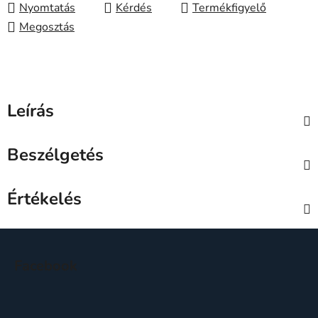
Nyomtatás
Kérdés
Megosztás
Leírás
Beszélgetés
Értékelés
L
á
Facebook
b
l
é