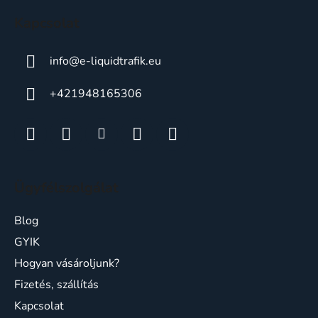
c
Kapcsolat
info
@
e-liquidtrafik.eu
+421948165306
Ügyfélszolgálat
Blog
GYIK
Hogyan vásároljunk?
Fizetés, szállítás
Kapcsolat