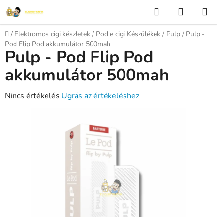
Ugrás
Keresés
KOSÁR
a
fő
Kezdőlap
/
Elektromos cigi készletek
/
Pod e cigi Készülékek
/
Pulp
/
Pulp -
tartalomhoz
Pod Flip Pod akkumulátor 500mah
Pulp - Pod Flip Pod
akkumulátor 500mah
A
Nincs értékelés
Ugrás az értékeléshez
termék
átlagos
értékelése
5-
ből
0,0
csillag.