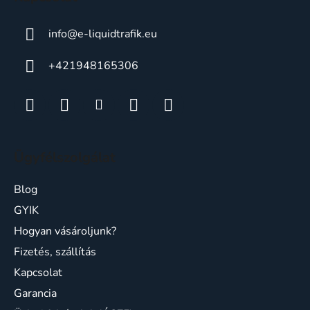
info
@
e-liquidtrafik.eu
+421948165306
Ügyfélszolgálat
Blog
GYIK
Hogyan vásároljunk?
Fizetés, szállítás
Kapcsolat
Garancia