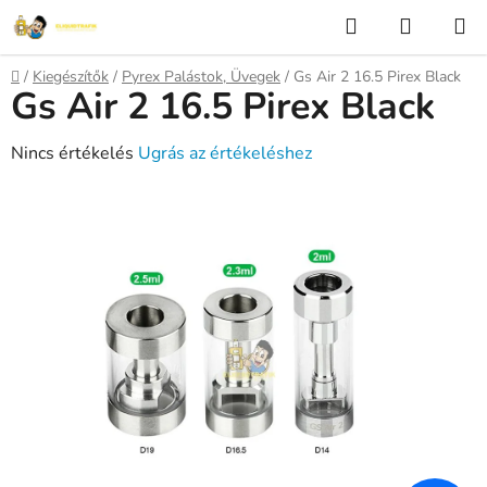
Ugrás
Keresés
KOSÁR
a
fő
Kezdőlap
/
Kiegészítők
/
Pyrex Palástok, Üvegek
/
Gs Air 2 16.5 Pirex Black
tartalomhoz
Gs Air 2 16.5 Pirex Black
A
Nincs értékelés
Ugrás az értékeléshez
termék
átlagos
értékelése
5-
ből
0,0
csillag.