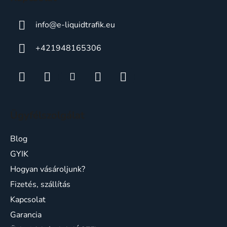
info
@
e-liquidtrafik.eu
+421948165306
Ügyfélszolgálat
Blog
GYIK
Hogyan vásároljunk?
Fizetés, szállítás
Kapcsolat
Garancia