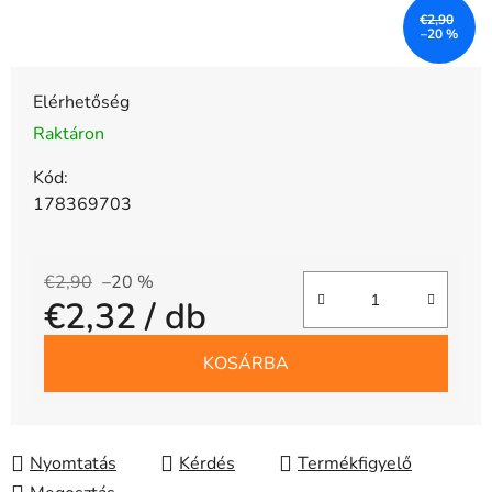
€2,90
–20 %
Elérhetőség
Raktáron
Kód:
178369703
€2,90
–20 %
€2,32
/ db
Egységár:
KOSÁRBA
Nyomtatás
Kérdés