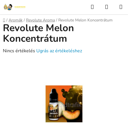
Ugrás
Keresés
KOSÁR
a
fő
Kezdőlap
/
Aromák
/
Revolute Aroma
/
Revolute Melon Koncentrátum
tartalomhoz
Revolute Melon
Koncentrátum
A
Nincs értékelés
Ugrás az értékeléshez
termék
átlagos
értékelése
5-
ből
0,0
csillag.