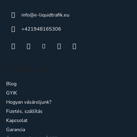
info
@
e-liquidtrafik.eu
+421948165306
Ügyfélszolgálat
Blog
GYIK
Hogyan vásároljunk?
Fizetés, szállítás
Kapcsolat
Garancia