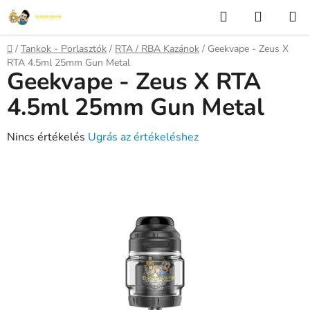
Ugrás
Keresés
KOSÁR
a
fő
Kezdőlap
/
Tankok - Porlasztók
/
RTA / RBA Kazánok
/
Geekvape - Zeus X
tartalomhoz
RTA 4.5ml 25mm Gun Metal
Geekvape - Zeus X RTA
4.5ml 25mm Gun Metal
A
Nincs értékelés
Ugrás az értékeléshez
termék
átlagos
értékelése
5-
ből
0,0
csillag.