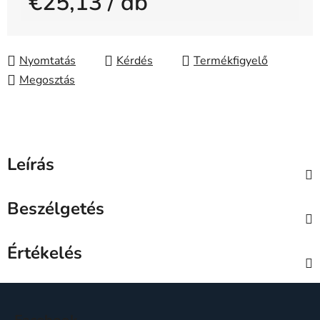
€25,13
/ db
Egységár:
Nyomtatás
Kérdés
Megosztás
Leírás
Beszélgetés
Értékelés
L
á