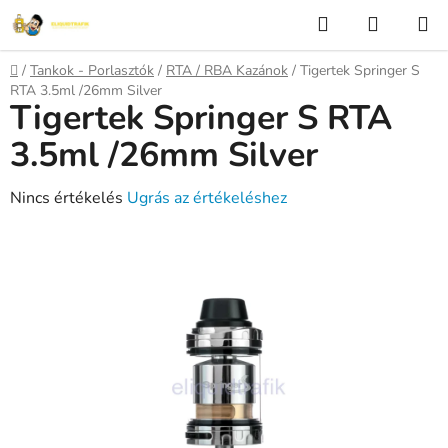
Ugrás
Keresés
KOSÁR
a
fő
Kezdőlap
/
Tankok - Porlasztók
/
RTA / RBA Kazánok
/
Tigertek Springer S
tartalomhoz
RTA 3.5ml /26mm Silver
Tigertek Springer S RTA
3.5ml /26mm Silver
A
Nincs értékelés
Ugrás az értékeléshez
termék
átlagos
értékelése
5-
ből
0,0
csillag.