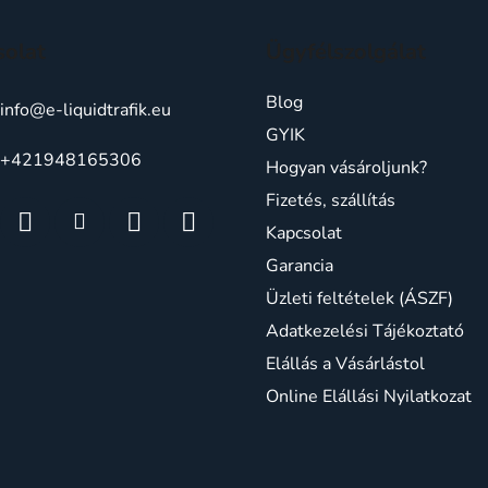
solat
Ügyfélszolgálat
Blog
info
@
e-liquidtrafik.eu
GYIK
+421948165306
Hogyan vásároljunk?
Fizetés, szállítás
Kapcsolat
Garancia
Üzleti feltételek (ÁSZF)
Adatkezelési Tájékoztató
Elállás a Vásárlástol
Online Elállási Nyilatkozat