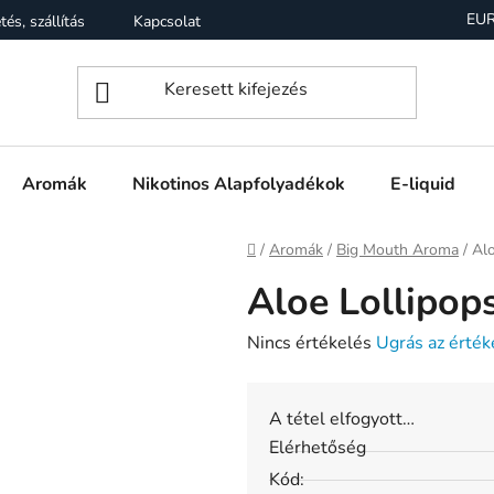
EU
tés, szállítás
Kapcsolat
Garancia
Üzleti feltételek (Á
Aromák
Nikotinos Alapfolyadékok
E-liquid
Kezdőlap
/
Aromák
/
Big Mouth Aroma
/
Alo
Aloe Lollipop
A
Nincs értékelés
Ugrás az érték
termék
átlagos
A tétel elfogyott…
értékelése
Elérhetőség
5-
Kód:
ből