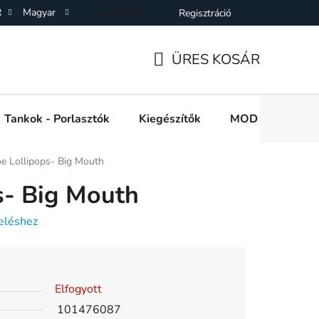
R
Magyar
Bejelentkezés
Regisztráció
SZF)
Adatkezelési Tájékoztató
Elállás a Vásárlástol
On
ÜRES KOSÁR
KOSÁR
Tankok - Porlasztók
Kiegészítők
MOD e cigi akkuk
e Lollipops- Big Mouth
s- Big Mouth
eléshez
Elfogyott
101476087