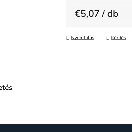
0,0
€5,07
/ db
csillag.
Egységár:
Nyomtatás
Kérdés
etés