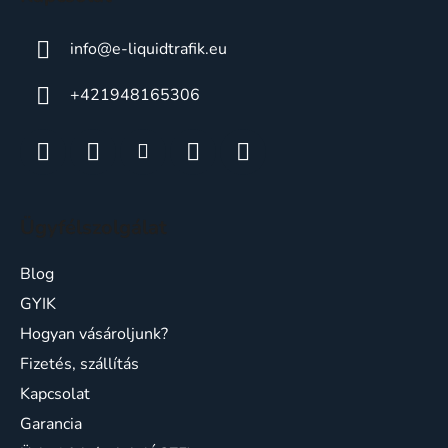
info
@
e-liquidtrafik.eu
+421948165306
Ügyfélszolgálat
Blog
GYIK
Hogyan vásároljunk?
Fizetés, szállítás
Kapcsolat
Garancia