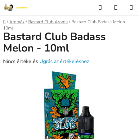
Ugrás
Keresés
KOSÁR
a
fő
Kezdőlap
/
Aromák
/
Bastard Club Aroma
/
Bastard Club Badass Melon -
tartalomhoz
10ml
Bastard Club Badass
Melon - 10ml
A
Nincs értékelés
Ugrás az értékeléshez
termék
átlagos
értékelése
5-
ből
0,0
csillag.