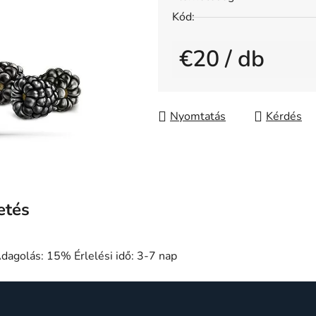
5-
Kód:
ből
0,0
€20
/ db
csillag.
Egységár:
Nyomtatás
Kérdés
etés
dagolás: 15% Érlelési idő: 3-7 nap