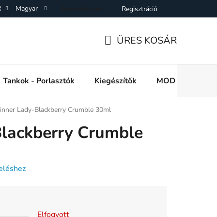
R
Magyar
Bejelentkezés
Regisztráció
SZF)
Adatkezelési Tájékoztató
Elállás a Vásárlástol
On
ÜRES KOSÁR
KOSÁR
Tankok - Porlasztók
Kiegészítők
MOD e cigi akkuk
inner Lady-Blackberry Crumble 30ml
Blackberry Crumble
eléshez
Elfogyott