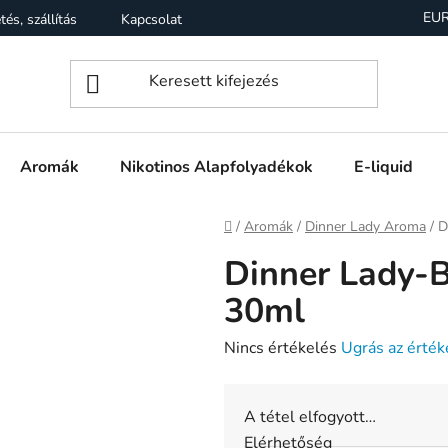
EU
tés, szállítás
Kapcsolat
Garancia
Üzleti feltételek (Á
Aromák
Nikotinos Alapfolyadékok
E-liquid
Kezdőlap
/
Aromák
/
Dinner Lady Aroma
/
D
Dinner Lady-
30ml
A
Nincs értékelés
Ugrás az érték
termék
átlagos
A tétel elfogyott…
értékelése
Elérhetőség