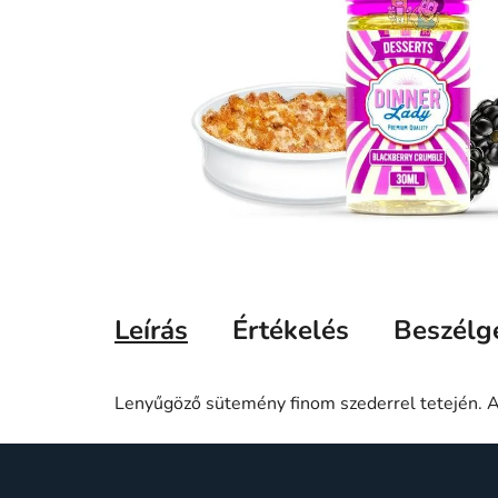
Leírás
Értékelés
Beszélg
Lenyűgöző sütemény finom szederrel tetején. A
L