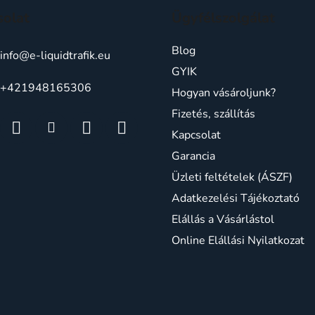
solat
Ügyfélszolgálat
Blog
info
@
e-liquidtrafik.eu
GYIK
+421948165306
Hogyan vásároljunk?
Fizetés, szállítás
Kapcsolat
Garancia
Üzleti feltételek (ÁSZF)
Adatkezelési Tájékoztató
Elállás a Vásárlástol
Online Elállási Nyilatkozat