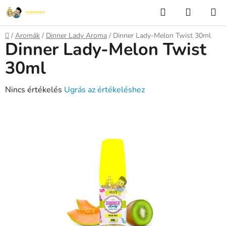
Ugrás
Keresés
KOSÁR
a
fő
Kezdőlap
/
Aromák
/
Dinner Lady Aroma
/
Dinner Lady-Melon Twist 30ml
tartalomhoz
Dinner Lady-Melon Twist
30ml
A
Nincs értékelés
Ugrás az értékeléshez
termék
átlagos
értékelése
5-
ből
0,0
csillag.