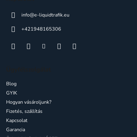
info
@
e-liquidtrafik.eu
+421948165306
Ügyfélszolgálat
Blog
GYIK
Hogyan vásároljunk?
Fizetés, szállítás
Kapcsolat
Garancia