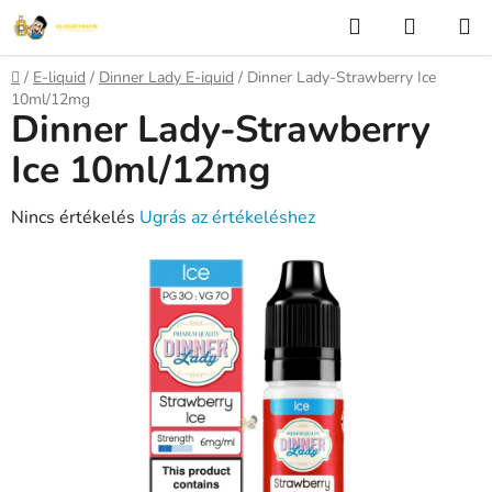
Ugrás
Keresés
KOSÁR
a
fő
Kezdőlap
/
E-liquid
/
Dinner Lady E-iquid
/
Dinner Lady-Strawberry Ice
tartalomhoz
10ml/12mg
Dinner Lady-Strawberry
Ice 10ml/12mg
A
Nincs értékelés
Ugrás az értékeléshez
termék
átlagos
értékelése
5-
ből
0,0
csillag.