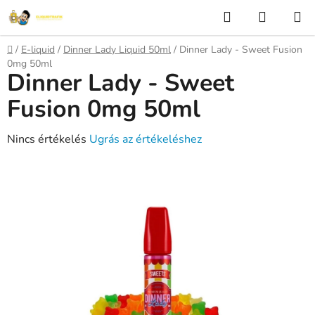
Ugrás
Keresés
KOSÁR
a
fő
Kezdőlap
/
E-liquid
/
Dinner Lady Liquid 50ml
/
Dinner Lady - Sweet Fusion
tartalomhoz
0mg 50ml
Dinner Lady - Sweet
Fusion 0mg 50ml
A
Nincs értékelés
Ugrás az értékeléshez
termék
átlagos
értékelése
5-
ből
0,0
csillag.