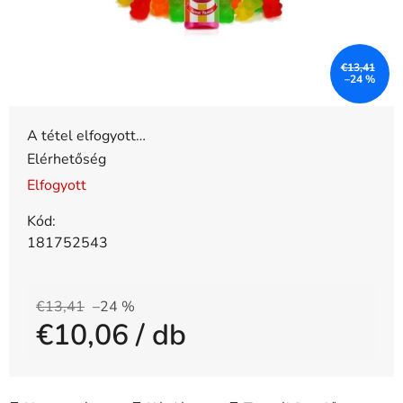
€13,41
–24 %
A tétel elfogyott…
Elérhetőség
Elfogyott
Kód:
181752543
€13,41
–24 %
€10,06
/ db
Egységár: