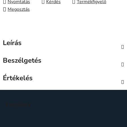
Nyomtatás
Kérdés
Megosztás
Leírás
Beszélgetés
Értékelés
L
á
Facebook
b
l
é