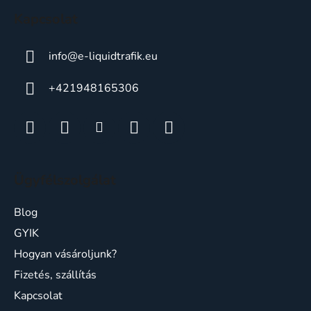
c
Kapcsolat
info
@
e-liquidtrafik.eu
+421948165306
Ügyfélszolgálat
Blog
GYIK
Hogyan vásároljunk?
Fizetés, szállítás
Kapcsolat