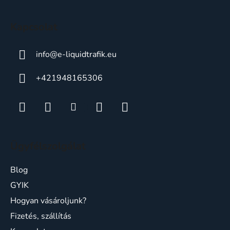
é
c
Kapcsolat
info
@
e-liquidtrafik.eu
+421948165306
Ügyfélszolgálat
Blog
GYIK
Hogyan vásároljunk?
Fizetés, szállítás