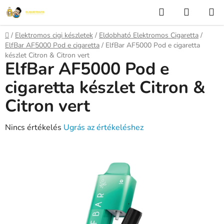
Ugrás
Keresés
KOSÁR
a
fő
Kezdőlap
/
Elektromos cigi készletek
/
Eldobható Elektromos Cigaretta
/
tartalomhoz
ElfBar AF5000 Pod e cigaretta
/
ElfBar AF5000 Pod e cigaretta
készlet Citron & Citron vert
ElfBar AF5000 Pod e
cigaretta készlet Citron &
Citron vert
A
Nincs értékelés
Ugrás az értékeléshez
termék
átlagos
értékelése
5-
ből
0,0
csillag.