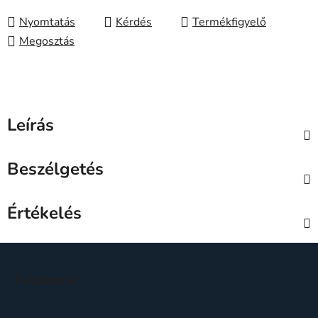
Nyomtatás
Kérdés
Megosztás
Leírás
Beszélgetés
Értékelés
L
á
Facebook
b
l