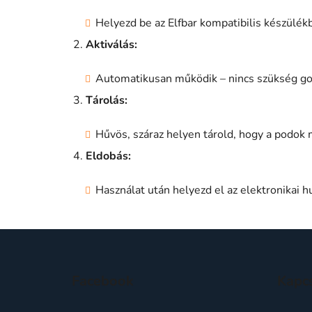
Helyezd be az Elfbar kompatibilis készülékb
Aktiválás:
Automatikusan működik – nincs szükség gom
Tárolás:
Hűvös, száraz helyen tárold, hogy a podok
Eldobás:
Használat után helyezd el az elektronikai 
L
á
Facebook
Kapc
b
l