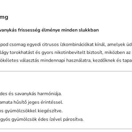
0mg
savanykás frissesség élménye minden slukkban
pod csomag egyedi citrusos ízkombinációkat kínál, amelyek ü
lágy torokhatást és gyors nikotinbevitelt biztosít, miközben az
kéletes választás mindennapi használatra, kezdőknek és tapa
des és savanykás harmóniája.
amata hűsítő jeges érintéssel.
ros gyümölcsökkel kiegészítve.
gyós gyümölcsök édes ízével párosítva.