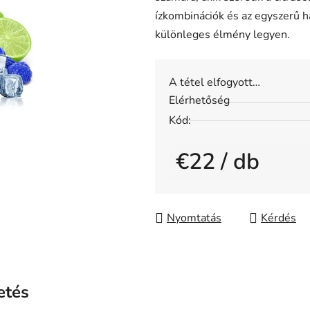
értékelése
ízkombinációk és az egyszerű h
5-
különleges élmény legyen.
ből
0,0
csillag.
A tétel elfogyott…
Elérhetőség
Kód:
€22
/ db
Egységár:
Nyomtatás
Kérdés
etés