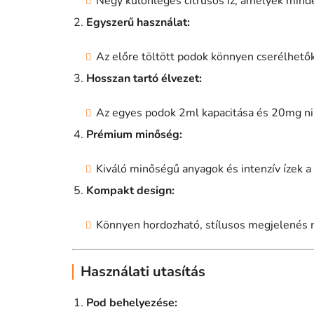
Négy különleges citrusos íz, amelyek mind
Egyszerű használat:
Az előre töltött podok könnyen cserélhetők
Hosszan tartó élvezet:
Az egyes podok 2ml kapacitása és 20mg nik
Prémium minőség:
Kiváló minőségű anyagok és intenzív ízek a
Kompakt design:
Könnyen hordozható, stílusos megjelenés m
Használati utasítás
Pod behelyezése: