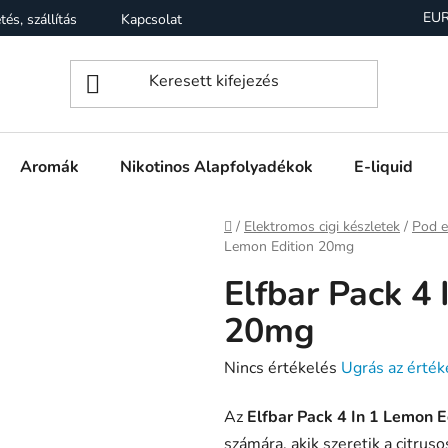
EU
tés, szállítás
Kapcsolat
Garancia
Üzleti feltételek (Á
Aromák
Nikotinos Alapfolyadékok
E-liquid
Kezdőlap
/
Elektromos cigi készletek
/
Pod e
Lemon Edition 20mg
Elfbar Pack 4 
20mg
A
Nincs értékelés
Ugrás az érték
termék
Az
Elfbar Pack 4 In 1 Lemon 
átlagos
számára, akik szeretik a citruso