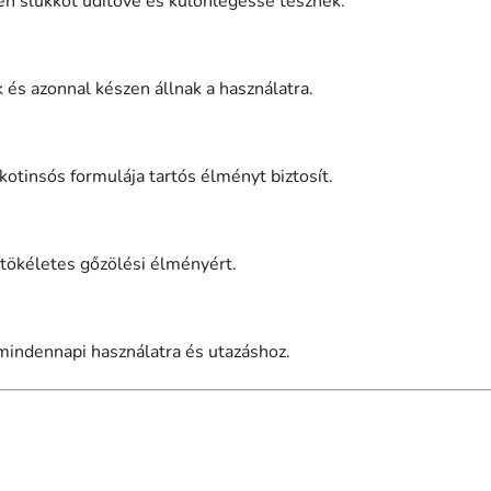
en slukkot üdítővé és különlegessé tesznek.
 és azonnal készen állnak a használatra.
otinsós formulája tartós élményt biztosít.
 tökéletes gőzölési élményért.
indennapi használatra és utazáshoz.