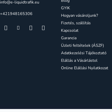
Blog
info
@
e-liquidtrafik.eu
GYIK
+421948165306
Hogyan vásároljunk?
Fizetés, szállítás
Kapcsolat
Garancia
Üzleti feltételek (ÁSZF)
Adatkezelési Tájékoztató
Elállás a Vásárlástol
Online Elállási Nyilatkozat