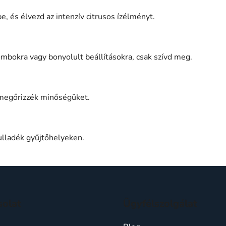
e, és élvezd az intenzív citrusos ízélményt.
bokra vagy bonyolult beállításokra, csak szívd meg.
 megőrizzék minőségüket.
hulladék gyűjtőhelyeken.
solat
Ügyfélszolgálat