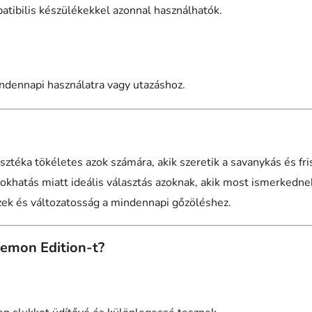
patibilis készülékekkel azonnal használhatók.
indennapi használatra vagy utazáshoz.
sztéka tökéletes azok számára, akik szeretik a savanykás és fri
okhatás miatt ideális választás azoknak, akik most ismerkednek
k és változatosság a mindennapi gőzöléshez.
 Lemon Edition-t?