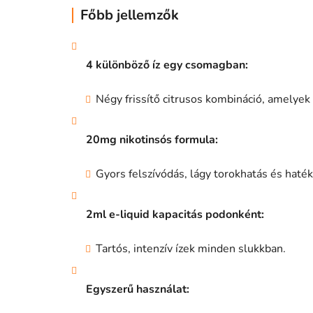
Főbb jellemzők
4 különböző íz egy csomagban:
Négy frissítő citrusos kombináció, amelyek
20mg nikotinsós formula:
Gyors felszívódás, lágy torokhatás és haték
2ml e-liquid kapacitás podonként:
Tartós, intenzív ízek minden slukkban.
Egyszerű használat: