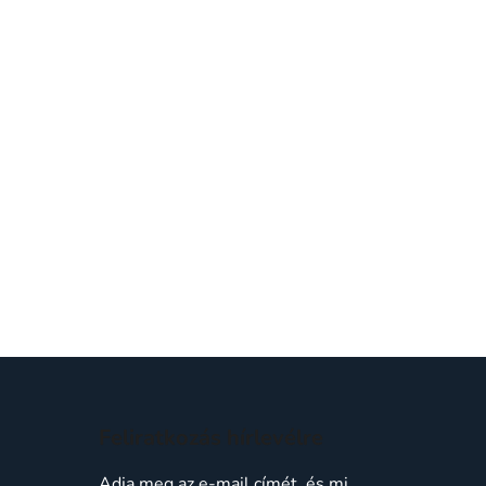
Feliratkozás hírlevélre
Adja meg az e-mail címét, és mi