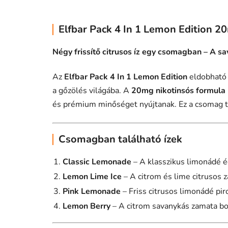
Elfbar Pack 4 In 1 Lemon Edition 2
Négy frissítő citrusos íz egy csomagban – A 
Az
Elfbar Pack 4 In 1 Lemon Edition
eldobható 
a gőzölés világába. A
20mg nikotinsós formula
és prémium minőséget nyújtanak. Ez a csomag tö
Csomagban található ízek
Classic Lemonade
– A klasszikus limonádé é
Lemon Lime Ice
– A citrom és lime citrusos z
Pink Lemonade
– Friss citrusos limonádé pi
Lemon Berry
– A citrom savanykás zamata bo