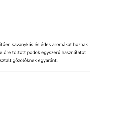
dítően savanykás és édes aromákat hoznak
 előre töltött podok egyszerű használatot
sztalt gőzölőknek egyaránt.