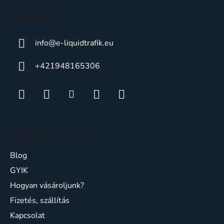
c
Kapcsolat
info
@
e-liquidtrafik.eu
+421948165306
Ügyfélszolgálat
Blog
GYIK
Hogyan vásároljunk?
Fizetés, szállítás
Kapcsolat