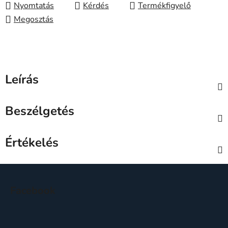
Nyomtatás
Kérdés
Megosztás
Leírás
Beszélgetés
Értékelés
L
á
Facebook
b
l
é