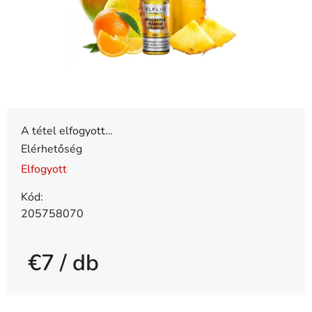
A tétel elfogyott…
Elérhetőség
Elfogyott
Kód:
205758070
€7
/ db
Egységár: