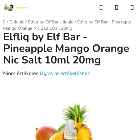
Ugrás
Keresés
KOSÁR
a
fő
Kezdőlap
/
E-liquid
/
Elfliq by Elf Bar - liquid
/
Elfliq by Elf Bar - Pineapple
tartalomhoz
Mango Orange Nic Salt 10ml 20mg
Elfliq by Elf Bar -
Pineapple Mango Orange
Nic Salt 10ml 20mg
A
Nincs értékelés
Ugrás az értékeléshez
termék
átlagos
értékelése
5-
ből
0,0
csillag.