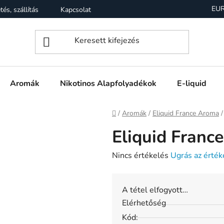
EU
tés, szállítás
Kapcsolat
Garancia
Üzleti feltételek (Á
Aromák
Nikotinos Alapfolyadékok
E-liquid
Kezdőlap
/
Aromák
/
Eliquid France Aroma
/
Eliquid Franc
A
Nincs értékelés
Ugrás az érték
termék
átlagos
A tétel elfogyott…
értékelése
Elérhetőség
5-
Kód:
ből