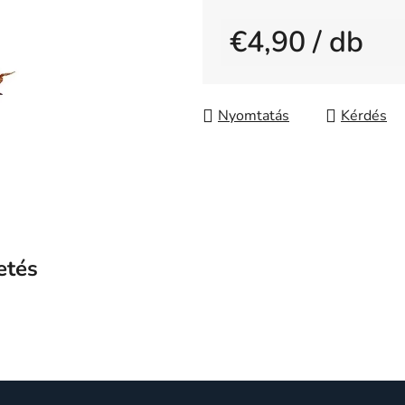
0,0
€4,90
/ db
csillag.
Egységár:
Nyomtatás
Kérdés
etés