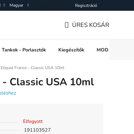
R
Magyar
Bejelentkezés
Regisztráció
SZF)
Adatkezelési Tájékoztató
Elállás a Vásárlástol
On
ÜRES KOSÁR
KOSÁR
Tankok - Porlasztók
Kiegészítők
MOD e cigi akkuk
Eliquid France - Classic USA 10ml
e - Classic USA 10ml
eléshez
Elfogyott
191103527