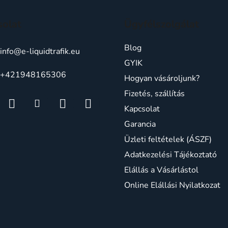
solat
Ügyfélszolgálat
Blog
info
@
e-liquidtrafik.eu
GYIK
+421948165306
Hogyan vásároljunk?
Fizetés, szállítás
Kapcsolat
Garancia
Üzleti feltételek (ÁSZF)
Adatkezelési Tájékoztató
Elállás a Vásárlástol
Online Elállási Nyilatkozat