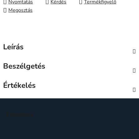
Nyomtatás
Kérdés
Megosztás
Leírás
Beszélgetés
Értékelés
L
á
Facebook
b
l
é