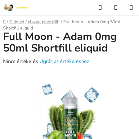
Ugrás
Keresés
KOSÁR
a
fő
Kezdőlap
/
E-liquid
/
eliquid (shortfill)
/
Full Moon - Adam 0mg 50ml
tartalomhoz
Shortfill eliquid
Full Moon - Adam 0mg
50ml Shortfill eliquid
A
Nincs értékelés
Ugrás az értékeléshez
termék
átlagos
értékelése
5-
ből
0,0
csillag.