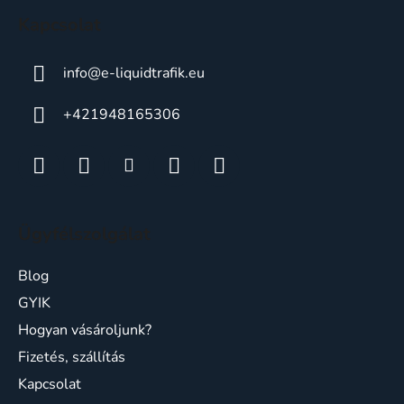
c
Kapcsolat
info
@
e-liquidtrafik.eu
+421948165306
Ügyfélszolgálat
Blog
GYIK
Hogyan vásároljunk?
Fizetés, szállítás
Kapcsolat