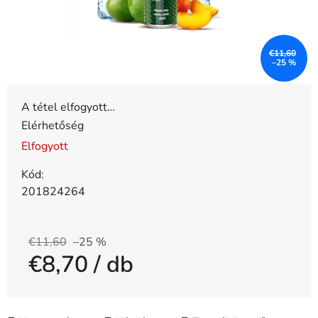
€11,60
–25 %
A tétel elfogyott…
Elérhetőség
Elfogyott
Kód:
201824264
€11,60
–25 %
€8,70
/ db
Egységár: