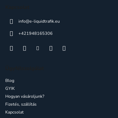
c
Kapcsolat
info
@
e-liquidtrafik.eu
+421948165306
Ügyfélszolgálat
Blog
GYIK
Hogyan vásároljunk?
Fizetés, szállítás
Kapcsolat