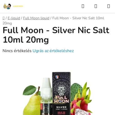
Ugrás
Keresés
KOSÁR
a
fő
Kezdőlap
/
E-liquid
/
Full Moon liquid
/
Full Moon - Silver Nic Salt 10ml
tartalomhoz
20mg
Full Moon - Silver Nic Salt
10ml 20mg
A
Nincs értékelés
Ugrás az értékeléshez
termék
átlagos
értékelése
5-
ből
0,0
csillag.