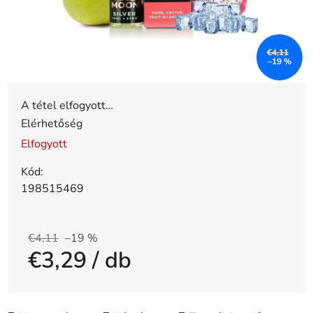
€4,11
–19 %
A tétel elfogyott…
Elérhetőség
Elfogyott
Kód:
198515469
€4,11
–19 %
€3,29
/ db
Egységár: