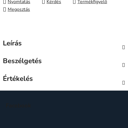
Nyomtatás
Kérdés
Megosztás
Leírás
Beszélgetés
Értékelés
L
á
Facebook
b
l
é