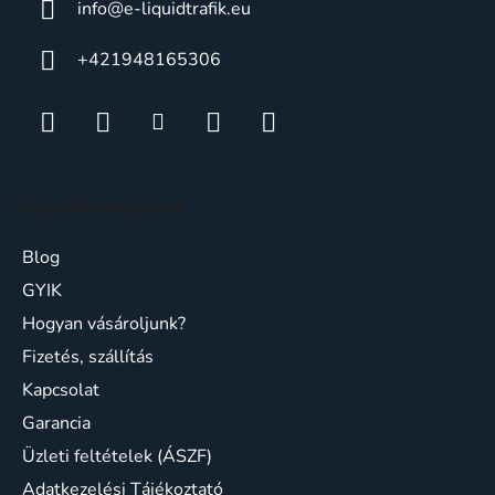
info
@
e-liquidtrafik.eu
+421948165306
Ügyfélszolgálat
Blog
GYIK
Hogyan vásároljunk?
Fizetés, szállítás
Kapcsolat
Garancia
Üzleti feltételek (ÁSZF)
Adatkezelési Tájékoztató