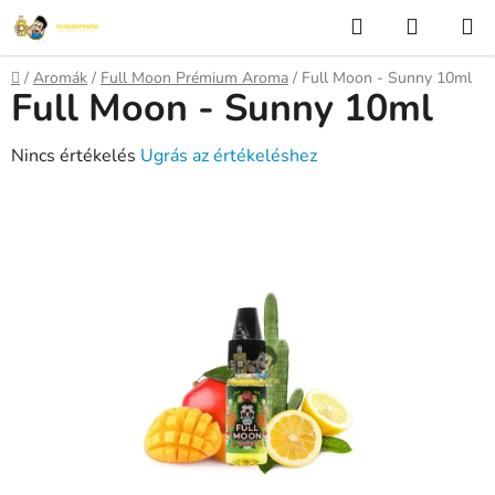
Ugrás
Keresés
KOSÁR
a
fő
Kezdőlap
/
Aromák
/
Full Moon Prémium Aroma
/
Full Moon - Sunny 10ml
tartalomhoz
Full Moon - Sunny 10ml
A
Nincs értékelés
Ugrás az értékeléshez
termék
átlagos
értékelése
5-
ből
0,0
csillag.