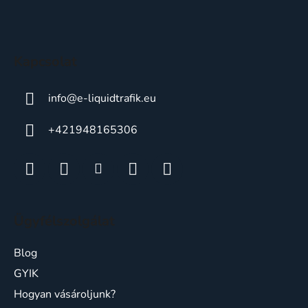
l
é
c
Kapcsolat
info
@
e-liquidtrafik.eu
+421948165306
Ügyfélszolgálat
Blog
GYIK
Hogyan vásároljunk?