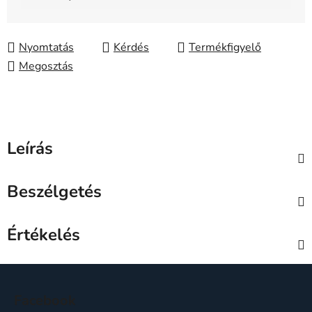
Egységár:
Nyomtatás
Kérdés
Megosztás
Leírás
Beszélgetés
Értékelés
L
á
Facebook
b