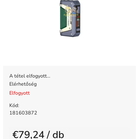
0,0
csillag.
A tétel elfogyott…
Elérhetőség
Elfogyott
Kód:
181603872
€79,24
/ db