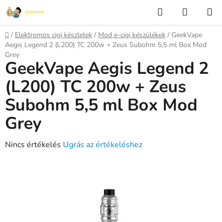
Ugrás
Keresés
KOSÁR
a
fő
Kezdőlap
/
Elektromos cigi készletek
/
Mod e-cigi készülékek
/
GeekVape
tartalomhoz
Aegis Legend 2 (L200) TC 200w + Zeus Subohm 5,5 ml Box Mod
Grey
GeekVape Aegis Legend 2
(L200) TC 200w + Zeus
Subohm 5,5 ml Box Mod
Grey
A
Nincs értékelés
Ugrás az értékeléshez
termék
átlagos
értékelése
5-
ből