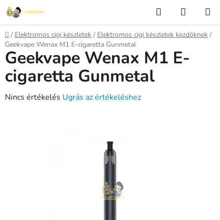
Ugrás
Keresés
KOSÁR
a
fő
Kezdőlap
/
Elektromos cigi készletek
/
Elektromos cigi készletek kezdőknek
/
tartalomhoz
Geekvape Wenax M1 E-cigaretta Gunmetal
Geekvape Wenax M1 E-
cigaretta Gunmetal
A
Nincs értékelés
Ugrás az értékeléshez
termék
átlagos
értékelése
5-
ből
0,0
csillag.