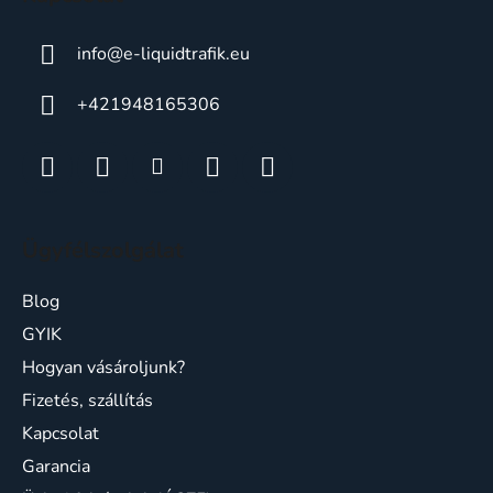
info
@
e-liquidtrafik.eu
+421948165306
Ügyfélszolgálat
Blog
GYIK
Hogyan vásároljunk?
Fizetés, szállítás
Kapcsolat
Garancia