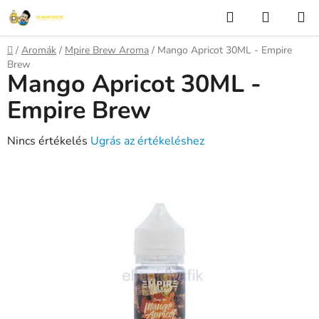
Ugrás
Keresés
KOSÁR
a
fő
Kezdőlap
/
Aromák
/
Mpire Brew Aroma
/
Mango Apricot 30ML - Empire
tartalomhoz
Brew
Mango Apricot 30ML -
Empire Brew
A
Nincs értékelés
Ugrás az értékeléshez
termék
átlagos
értékelése
5-
ből
0,0
csillag.