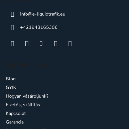
info
@
e-liquidtrafik.eu
+421948165306
Ügyfélszolgálat
Blog
GYIK
Hogyan vásároljunk?
Fizetés, szállítás
Kapcsolat
Garancia