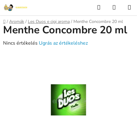
Ugrás
Keresés
KOSÁR
a
fő
Kezdőlap
/
Aromák
/
Les Duos e cigi aroma
/
Menthe Concombre 20 ml
tartalomhoz
Menthe Concombre 20 ml
A
Nincs értékelés
Ugrás az értékeléshez
termék
átlagos
értékelése
5-
ből
0,0
csillag.