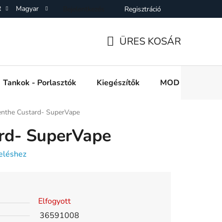
R
Magyar
Bejelentkezés
Regisztráció
SZF)
Adatkezelési Tájékoztató
Elállás a Vásárlástol
On
ÜRES KOSÁR
KOSÁR
Tankok - Porlasztók
Kiegészítők
MOD e cigi akkuk
nthe Custard- SuperVape
rd- SuperVape
eléshez
Elfogyott
36591008