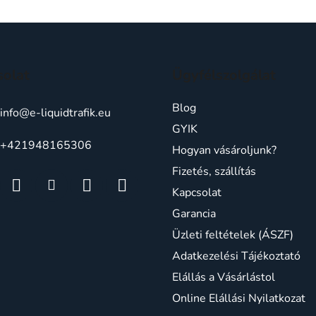
solat
Ügyfélszolgálat
Blog
info
@
e-liquidtrafik.eu
GYIK
+421948165306
Hogyan vásároljunk?
Fizetés, szállítás
Kapcsolat
Garancia
Üzleti feltételek (ÁSZF)
Adatkezelési Tájékoztató
Elállás a Vásárlástol
Online Elállási Nyilatkozat