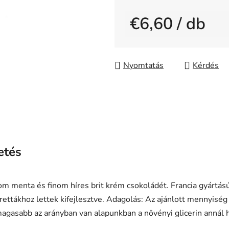
0,0
€6,60
/ db
csillag.
Egységár:
Nyomtatás
Kérdés
etés
m menta és finom híres brit krém csokoládét. Francia gyártású
ettákhoz lettek kifejlesztve. Adagolás: Az ajánlott mennyis
 magasabb az arányban van alapunkban a növényi glicerin annál h