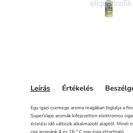
Leírás
Értékelés
Beszélg
Egy igazi csemege aroma magában foglalja a fino
SuperVape aromák kifejezetten elektromos cigar
érlelési idő változik alkalmazott alaptól. Minél
cigi arománk 4 és 16 ° C egy évig eltartható.