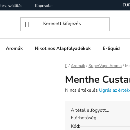
EU
tés, szállítás
Kapcsolat
Garancia
Üzleti feltételek (Á
Aromák
Nikotinos Alapfolyadékok
E-liquid
Kezdőlap
/
Aromák
/
SuperVape Aroma
/
Me
Menthe Custa
A
Nincs értékelés
Ugrás az érték
termék
átlagos
A tétel elfogyott…
értékelése
Elérhetőség
5-
Kód:
ből