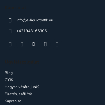
c
Kapcsolat
info
@
e-liquidtrafik.eu
+421948165306
Ügyfélszolgálat
Blog
GYIK
Hogyan vásároljunk?
Fizetés, szállítás
Kapcsolat