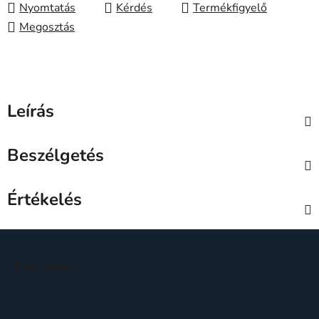
Nyomtatás
Kérdés
Megosztás
Leírás
Beszélgetés
Értékelés
L
á
Facebook
b
l
é