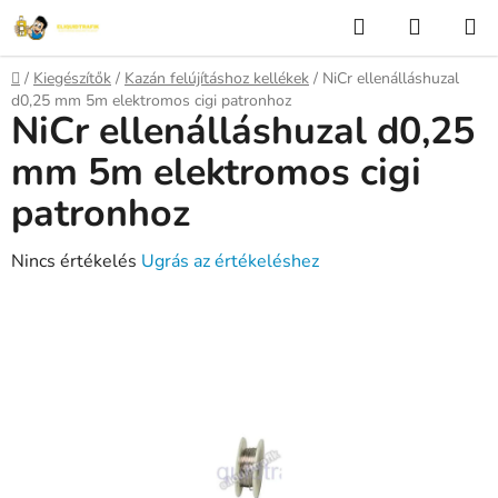
Ugrás
Keresés
KOSÁR
a
fő
Kezdőlap
/
Kiegészítők
/
Kazán felújításhoz kellékek
/
NiCr ellenálláshuzal
tartalomhoz
d0,25 mm 5m elektromos cigi patronhoz
NiCr ellenálláshuzal d0,25
mm 5m elektromos cigi
patronhoz
A
Nincs értékelés
Ugrás az értékeléshez
termék
átlagos
értékelése
5-
ből
0,0
csillag.