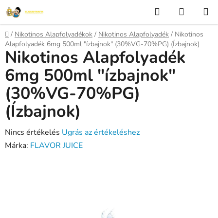
Ugrás
Keresés
KOSÁR
a
fő
Kezdőlap
/
Nikotinos Alapfolyadékok
/
Nikotinos Alapfolyadék
/
Nikotinos
tartalomhoz
Alapfolyadék 6mg 500ml "ízbajnok" (30%VG-70%PG) (Ízbajnok)
Nikotinos Alapfolyadék
6mg 500ml "ízbajnok"
(30%VG-70%PG)
(Ízbajnok)
A
Nincs értékelés
Ugrás az értékeléshez
termék
Márka:
FLAVOR JUICE
átlagos
értékelése
5-
ből
0,0