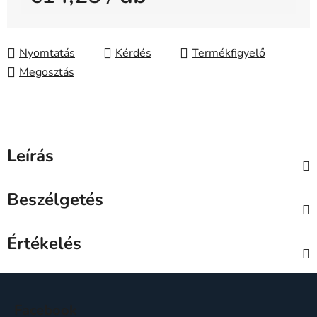
Egységár:
Nyomtatás
Kérdés
Megosztás
Leírás
Beszélgetés
Értékelés
L
á
Facebook