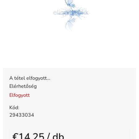
csillag.
A tétel elfogyott…
Elérhetőség
Elfogyott
Kód:
29433034
€14,25
/ db