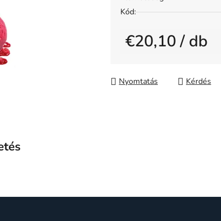
5-
Kód:
ből
0,0
€20,10
/ db
csillag.
Egységár:
Nyomtatás
Kérdés
etés