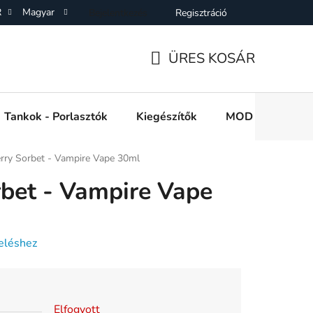
R
Magyar
Bejelentkezés
Regisztráció
SZF)
Adatkezelési Tájékoztató
Elállás a Vásárlástol
On
ÜRES KOSÁR
KOSÁR
Tankok - Porlasztók
Kiegészítők
MOD e cigi akkuk
rry Sorbet - Vampire Vape 30ml
bet - Vampire Vape
eléshez
Elfogyott