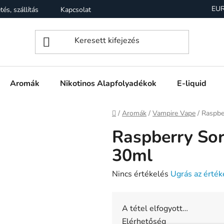
EU
tés, szállítás
Kapcsolat
Garancia
Üzleti feltételek (Á
Aromák
Nikotinos Alapfolyadékok
E-liquid
Kezdőlap
/
Aromák
/
Vampire Vape
/
Raspbe
Raspberry Sor
30ml
A
Nincs értékelés
Ugrás az érték
termék
átlagos
A tétel elfogyott…
értékelése
Elérhetőség