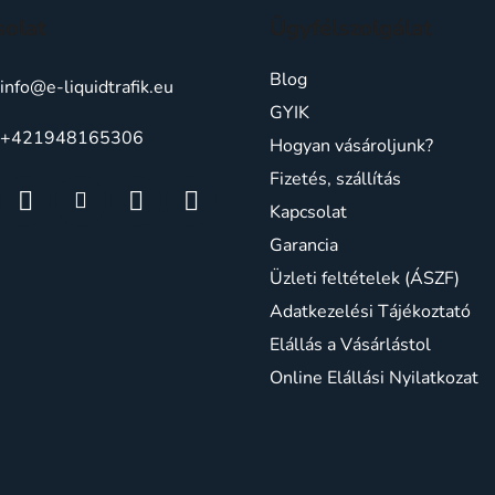
solat
Ügyfélszolgálat
Blog
info
@
e-liquidtrafik.eu
GYIK
+421948165306
Hogyan vásároljunk?
Fizetés, szállítás
Kapcsolat
Garancia
Üzleti feltételek (ÁSZF)
Adatkezelési Tájékoztató
Elállás a Vásárlástol
Online Elállási Nyilatkozat