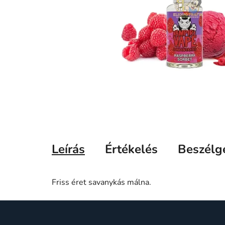
Leírás
Értékelés
Beszélg
Friss éret savanykás málna.
L