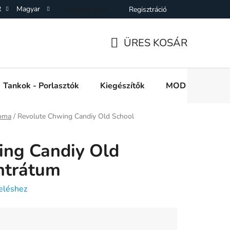
R
Magyar
Bejelentkezés
Regisztráció
SZF)
Adatkezelési Tájékoztató
Elállás a Vásárlástol
On
ÜRES KOSÁR
KOSÁR
Tankok - Porlasztók
Kiegészítők
MOD e cigi akkuk
roma
/
Revolute Chwing Candiy Old School
ing Candiy Old
ntrátum
eléshez