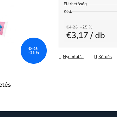
értékelése
Elérhetőség
5-
Kód:
ből
0,0
€4,23
–25 %
csillag.
€3,17
/ db
Egységár:
€4,23
–25 %
Nyomtatás
Kérdés
etés