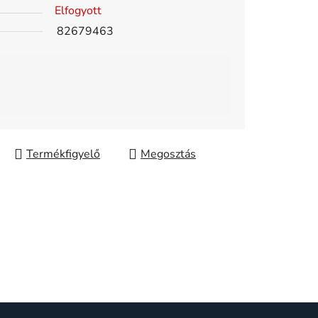
Elfogyott
82679463
Megosztás