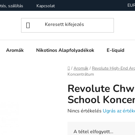
EU
tés, szállítás
Kapcsolat
Garancia
Üzleti feltételek (Á
Aromák
Nikotinos Alapfolyadékok
E-liquid
Kezdőlap
/
Aromák
/
Revolute High-End A
Koncentrátum
Revolute Chw
School Konce
A
Nincs értékelés
Ugrás az érték
termék
átlagos
A tétel elfogyott…