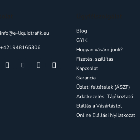
solat
Ügyfélszolgálat
Blog
info
@
e-liquidtrafik.eu
GYIK
+421948165306
Hogyan vásároljunk?
Fizetés, szállítás
Kapcsolat
Garancia
Üzleti feltételek (ÁSZF)
Adatkezelési Tájékoztató
Elállás a Vásárlástol
Online Elállási Nyilatkozat