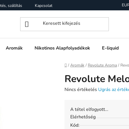
EU
tés, szállítás
Kapcsolat
Garancia
Üzleti feltételek (Á
Aromák
Nikotinos Alapfolyadékok
E-liquid
Kezdőlap
/
Aromák
/
Revolute Aroma
/
Revo
Revolute Mel
A
Nincs értékelés
Ugrás az érték
termék
átlagos
A tétel elfogyott…
értékelése
Elérhetőség
5-
Kód:
ből