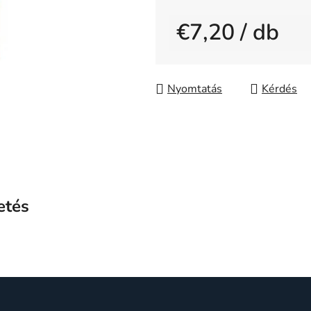
0,0
€7,20
/ db
csillag.
Egységár:
Nyomtatás
Kérdés
etés