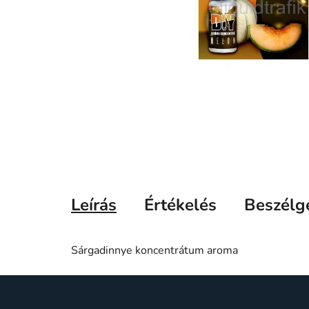
Leírás
Értékelés
Beszélg
Sárgadinnye koncentrátum aroma
L