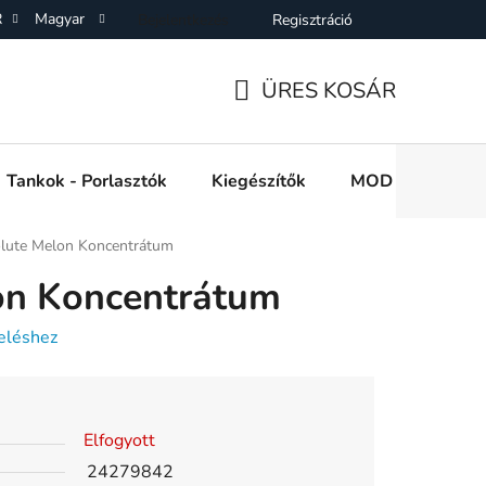
R
Magyar
Bejelentkezés
Regisztráció
SZF)
Adatkezelési Tájékoztató
Elállás a Vásárlástol
On
ÜRES KOSÁR
KOSÁR
Tankok - Porlasztók
Kiegészítők
MOD e cigi akkuk
lute Melon Koncentrátum
on Koncentrátum
eléshez
Elfogyott
24279842