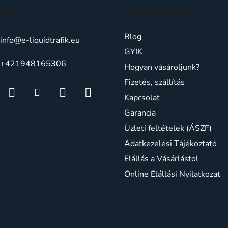
solat
Ügyfélszolgálat
Blog
info
@
e-liquidtrafik.eu
GYIK
+421948165306
Hogyan vásároljunk?
Fizetés, szállítás
Kapcsolat
Garancia
Üzleti feltételek (ÁSZF)
Adatkezelési Tájékoztató
Elállás a Vásárlástol
Online Elállási Nyilatkozat