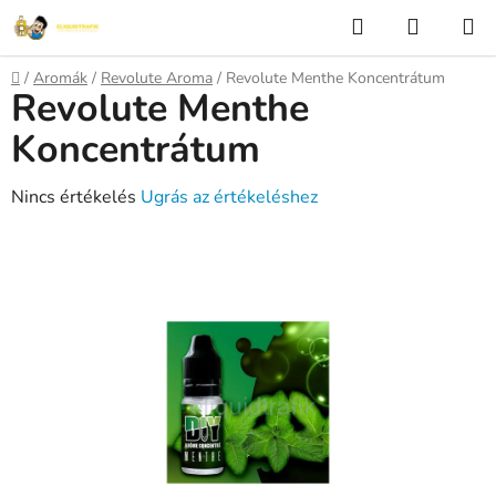
Ugrás
Keresés
KOSÁR
a
fő
Kezdőlap
/
Aromák
/
Revolute Aroma
/
Revolute Menthe Koncentrátum
tartalomhoz
Revolute Menthe
Koncentrátum
A
Nincs értékelés
Ugrás az értékeléshez
termék
átlagos
értékelése
5-
ből
0,0
csillag.