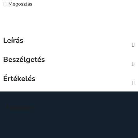
Megosztás
Leírás
Beszélgetés
Értékelés
L
á
Facebook
b
l
é
c