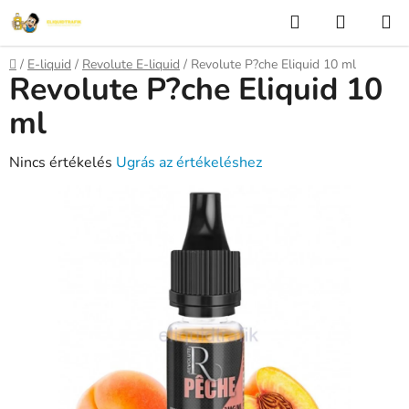
Ugrás
Keresés
KOSÁR
a
fő
Kezdőlap
/
E-liquid
/
Revolute E-liquid
/
Revolute P?che Eliquid 10 ml
tartalomhoz
Revolute P?che Eliquid 10
ml
A
Nincs értékelés
Ugrás az értékeléshez
termék
átlagos
értékelése
5-
ből
0,0
csillag.