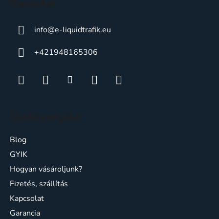
Kapcsolat
info
@
e-liquidtrafik.eu
+421948165306
Ügyfélszolgálat
Blog
GYIK
Hogyan vásároljunk?
Fizetés, szállítás
Kapcsolat
Garancia