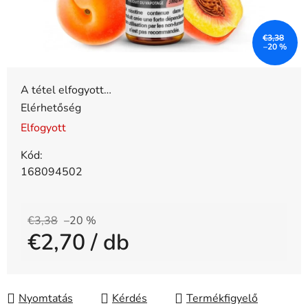
€3,38
–20 %
A tétel elfogyott…
Elérhetőség
Elfogyott
Kód:
168094502
€3,38
–20 %
€2,70
/ db
Egységár:
Nyomtatás
Kérdés