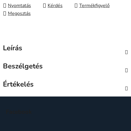
Nyomtatás
Kérdés
Megosztás
Leírás
Beszélgetés
Értékelés
L
á
Facebook
b
l
é