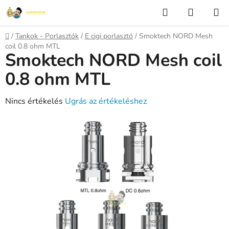
Ugrás
Keresés
KOSÁR
a
fő
Kezdőlap
/
Tankok - Porlasztók
/
E cigi porlasztó
/
Smoktech NORD Mesh
tartalomhoz
coil 0.8 ohm MTL
Smoktech NORD Mesh coil
0.8 ohm MTL
A
Nincs értékelés
Ugrás az értékeléshez
termék
átlagos
értékelése
5-
ből
0,0
csillag.