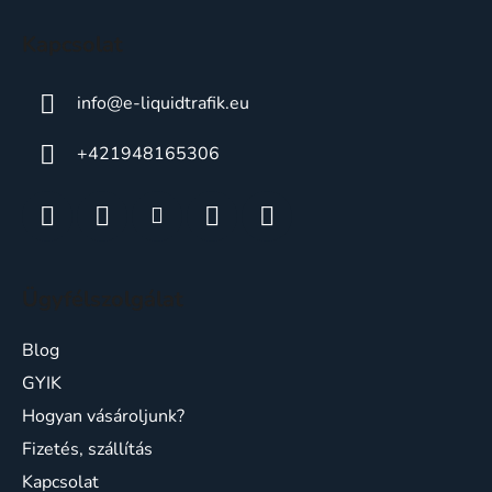
c
Kapcsolat
info
@
e-liquidtrafik.eu
+421948165306
Ügyfélszolgálat
Blog
GYIK
Hogyan vásároljunk?
Fizetés, szállítás
Kapcsolat