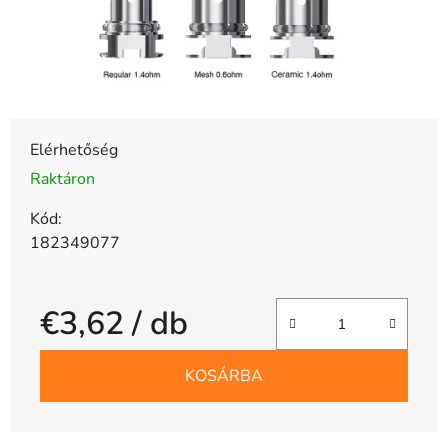
Elérhetőség
Raktáron
Kód:
182349077
€3,62
/ db
Egységár:
KOSÁRBA