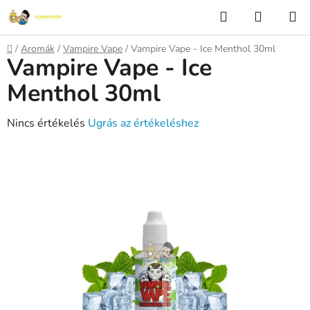
Ugrás
Keresés
KOSÁR
a
fő
Kezdőlap
/
Aromák
/
Vampire Vape
/
Vampire Vape - Ice Menthol 30ml
tartalomhoz
Vampire Vape - Ice
Menthol 30ml
A
Nincs értékelés
Ugrás az értékeléshez
termék
átlagos
értékelése
5-
ből
0,0
csillag.