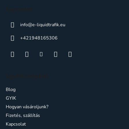
c
Kapcsolat
info
@
e-liquidtrafik.eu
+421948165306
Ügyfélszolgálat
Blog
GYIK
Hogyan vásároljunk?
Fizetés, szállítás
Kapcsolat