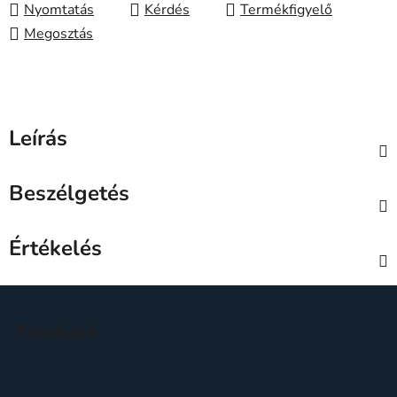
Nyomtatás
Kérdés
Megosztás
Leírás
Beszélgetés
Értékelés
L
á
Facebook
b
l
é