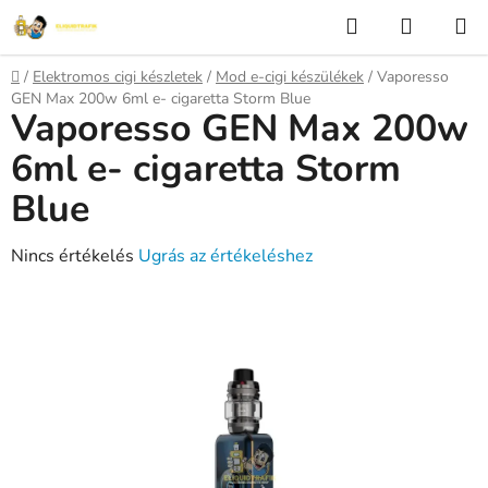
Ugrás
Keresés
KOSÁR
a
fő
Kezdőlap
/
Elektromos cigi készletek
/
Mod e-cigi készülékek
/
Vaporesso
tartalomhoz
GEN Max 200w 6ml e- cigaretta Storm Blue
Vaporesso GEN Max 200w
6ml e- cigaretta Storm
Blue
A
Nincs értékelés
Ugrás az értékeléshez
termék
átlagos
értékelése
5-
ből
0,0
csillag.