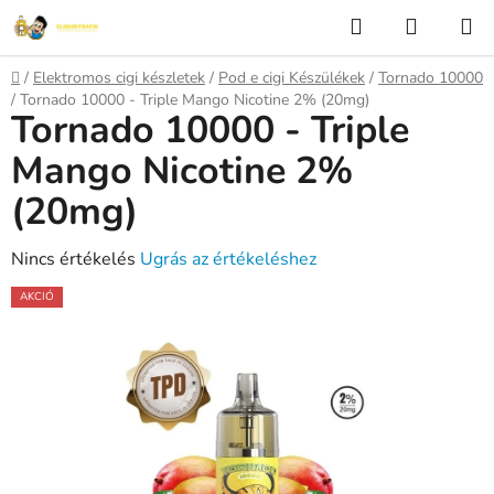
Ugrás
Keresés
KOSÁR
a
fő
Kezdőlap
/
Elektromos cigi készletek
/
Pod e cigi Készülékek
/
Tornado 10000
tartalomhoz
/
Tornado 10000 - Triple Mango Nicotine 2% (20mg)
Tornado 10000 - Triple
Mango Nicotine 2%
(20mg)
A
Nincs értékelés
Ugrás az értékeléshez
termék
AKCIÓ
átlagos
értékelése
5-
ből
0,0
csillag.