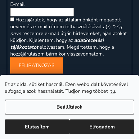
E-mail
Hozzájárulok, hogy az általam önként megadott
nevem és e-mail címem felhasználásával a(z)
*cég
neve
részemre e-mail útján hírleveleket, ajánlatokat
küldjön. Kijelentem, hogy az
adatkezelési
tájékoztatót
elolvastam. Megértettem, hogy a
hozzájárulásom bármikor visszavonhatom.
FELIRATKOZÁS
Ez az oldal sütiket használ. Ezen weboldalt követésével
elfogadja azok használatát. Tudjon meg többet
tu
.
ns
Beállítások
Elutasítom
Elfogadom
Shoptet készítette
Copyright 2026
eliquidtrafik
. Minden jog fenntartva.