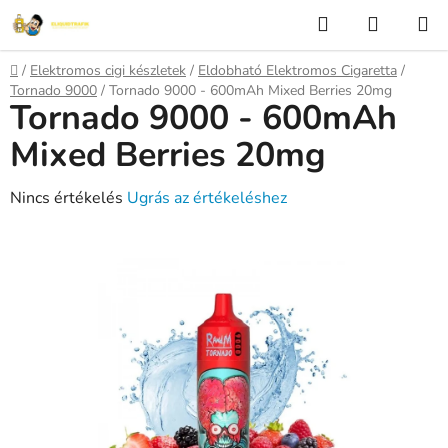
Ugrás
Keresés
KOSÁR
a
fő
Kezdőlap
/
Elektromos cigi készletek
/
Eldobható Elektromos Cigaretta
/
tartalomhoz
Tornado 9000
/
Tornado 9000 - 600mAh Mixed Berries 20mg
Tornado 9000 - 600mAh
Mixed Berries 20mg
A
Nincs értékelés
Ugrás az értékeléshez
termék
átlagos
értékelése
5-
ből
0,0
csillag.